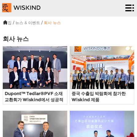
청
정
EPC
집
/
뉴스 & 이벤트
/
회사 뉴스
실
서비
솔
회사 뉴스
시
스
루
프
스
션
로
우
템
젝
리
뉴
트
에
스
우
Dupont™ Tedlar®PVF 소재
중국 수출입 박람회에 참가한
교환회가 Wiskind에서 성공적
Wiskind 제품
대
&
리
으로 개최되었습니다
해
이
에
벤
게