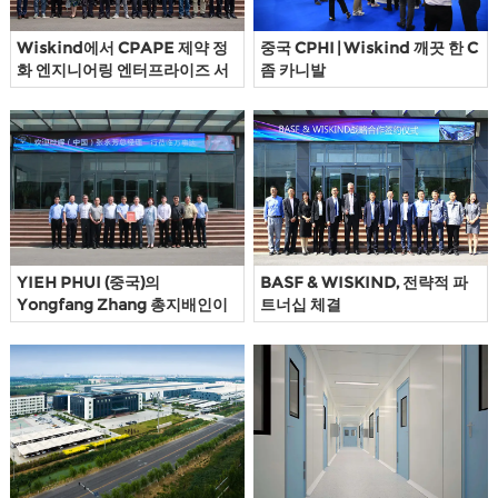
Wiskind에서 CPAPE 제약 정
중국 CPHI | Wiskind 깨끗 한 C
화 엔지니어링 엔터프라이즈 서
좀 카니발
밋이 열렸습니다
YIEH PHUI (중국)의
BASF & WISKIND, 전략적 파
Yongfang Zhang 총지배인이
트너십 체결
WISKIND를 방문했습니다