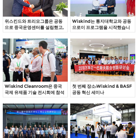
트
연
위스킨드와 트리모그룹은 공동
Wiskind는 통지대학교와 공동
락
으로 중국운영센터를 설립했고,
으로이 프로그램을 시작했습니
Qbiss One은 중국 시장에 상륙
다
했다
Wiskind Cleanroom은 중국
첫 번째 장소:Wiskind & BASF
국제 유제품 기술 전시회에 참석
공동 혁신 세미나
합니다