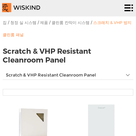
청
정
EPC
집
/
청정 실 시스템
/
제품
/
클린룸 칸막이 시스템
/
스크래치 & VHP 방지
실
서비
솔
클린룸 패널
시
스
루
프
Scratch & VHP Resistant
Cleanroom Panel
스
션
로
우
템
Scratch & VHP Resistant Cleanroom Panel
젝
리
뉴
트
에
스
우
대
&
리
해
이
에
벤
게