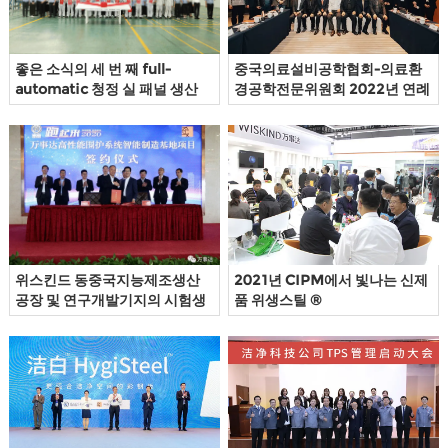
트
연
좋은 소식의 세 번 째 full-
중국의료설비공학협회-의료환
락
automatic 청정 실 패널 생산
경공학전문위원회 2022년 연례
라인 | Wiskind은 공식적으로
업무회의가 성공적으로 개최되
작업에 넣 되었고, 새로 운 에너
었다
지를 주입 청정 실 산업에 개발이
다.
위스킨드 동중국지능제조생산
2021년 CIPM에서 빛나는 신제
공장 및 연구개발기지의 시험생
품 위생스틸 ®
산에 성공하였다