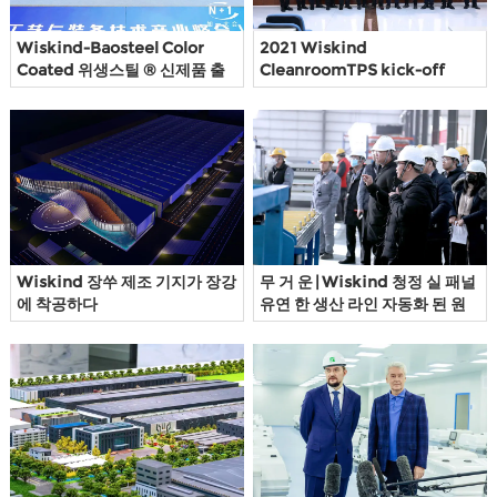
Wiskind-Baosteel Color
2021 Wiskind
Coated 위생스틸 ® 신제품 출
CleanroomTPS kick-off
시 컨퍼런스
meeting이 성공적으로 개최되
었습니다
Wiskind 장쑤 제조 기지가 장강
무 거 운 | Wiskind 청정 실 패널
에 착공하다
유연 한 생산 라인 자동화 된 원
활하게 받아들였