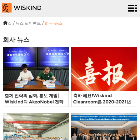
청
정
EPC
집
/
뉴스 & 이벤트
/
회사 뉴스
실
서비
솔
회사 뉴스
시
스
루
프
스
션
로
우
템
젝
리
뉴
트
에
스
우
함께 전략의 심화, 홍보 개발 |
축하 해요!Wiskind
Wiskind과 AkzoNobel 전략
Cleanroom은 2020-2021년
대
&
리
적 계약을 맺
상위 30개 제어 환경 산업 중 하
나로 꼽히며 업계 기준이 됩니다.
해
이
에
벤
게