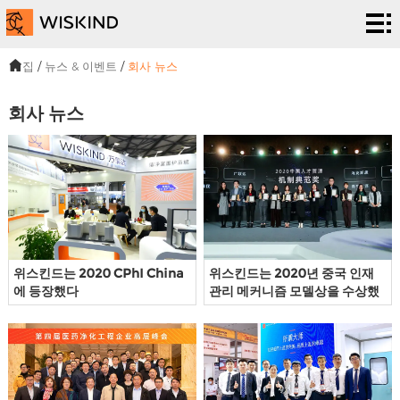
청
정
EPC
집
/
뉴스 & 이벤트
/
회사 뉴스
실
서비
솔
회사 뉴스
시
스
루
프
스
션
로
우
템
젝
리
뉴
트
에
스
우
위스킨드는 2020 CPhI China
위스킨드는 2020년 중국 인재
에 등장했다
관리 메커니즘 모델상을 수상했
대
&
리
다
해
이
에
벤
게