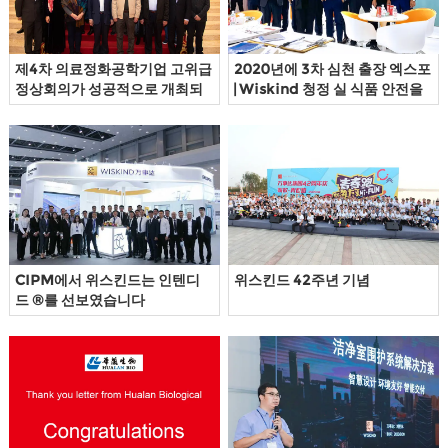
트
연
제4차 의료정화공학기업 고위급
2020년에 3차 심천 출장 엑스포
락
정상회의가 성공적으로 개최되
| Wiskind 청정 실 식품 안전을
였다
보장하고 건강
CIPM에서 위스킨드는 인텐디
위스킨드 42주년 기념
드 ®를 선보였습니다