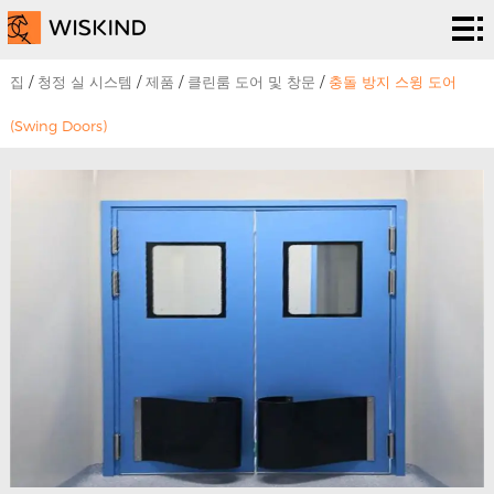
청
정
EPC
집
/
청정 실 시스템
/
제품
/
클린룸 도어 및 창문
/
충돌 방지 스윙 도어
실
서비
솔
(Swing Doors)
시
스
루
프
스
션
로
우
템
젝
리
뉴
트
에
스
우
대
&
리
해
이
에
벤
게