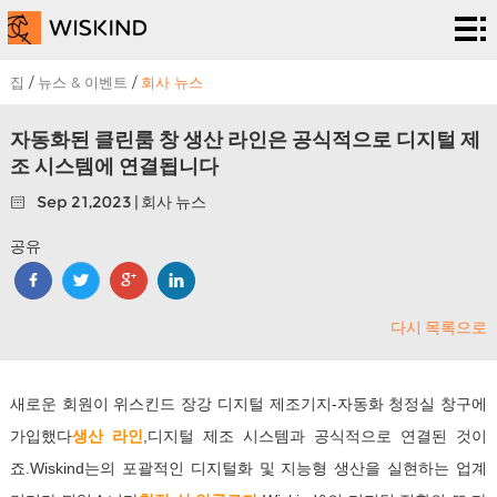
청
정
EPC
집
/
뉴스 & 이벤트
/
회사 뉴스
실
서비
솔
자동화된 클린룸 창 생산 라인은 공식적으로 디지털 제
조 시스템에 연결됩니다
시
스
루
프
Sep 21,2023 | 회사 뉴스
스
션
로
우
공유
템
젝
리
뉴
트
다시 목록으로
에
스
우
대
&
리
새로운 회원이 위스킨드 장강 디지털 제조기지-자동화 청정실 창구에
해
이
에
가입했다
생산 라인
,
디지털 제조 시스템과 공식적으로 연결된 것이
죠.Wiskind는의 포괄적인 디지털화 및 지능형 생산을 실현하는 업계
벤
게