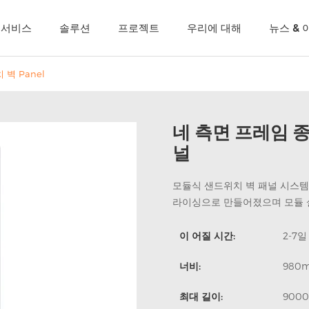
C 서비스
솔루션
프로젝트
우리에 대해
뉴스 & 
 벽 Panel
네 측면 프레임 종
널
모듈식 샌드위치 벽 패널 시스템은
라이싱으로 만들어졌으며 모듈 
이 어질 시간:
2-7일
너비:
980
최대 길이:
900